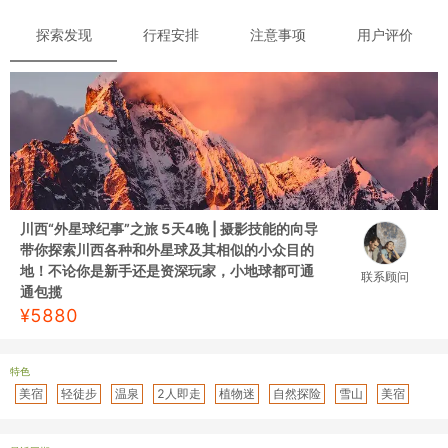
探索发现
行程安排
注意事项
用户评价
川西“外星球纪事”之旅 5天4晚 | 摄影技能的向导
带你探索川西各种和外星球及其相似的小众目的
地！不论你是新手还是资深玩家，小地球都可通
联系顾问
通包揽
¥
5880
特色
美宿
轻徒步
温泉
2人即走
植物迷
自然探险
雪山
美宿