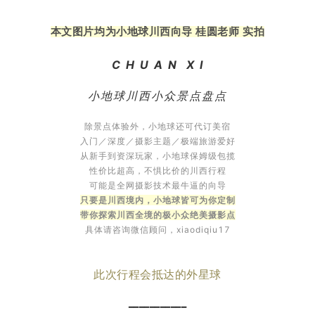
本文图片均为小地球川西向导 桂圆老师 实拍
C H U A N X I
小地球川西小众景点盘点
除景点体验外，小地球还可代订美宿
入门／深度／摄影主题／极端旅游爱好
从新手到资深玩家，小地球保姆级包揽
性价比超高，不惧比价的川西行程
可能是全网摄影技术最牛逼的向导
只要是川西境内，小地球皆可为你定制
带你探索川西全境的极小众绝美摄影点
具体请咨询微信顾问，xiaodiqiu17
此次行程会抵达的外星球
━━━━━━━━━━━