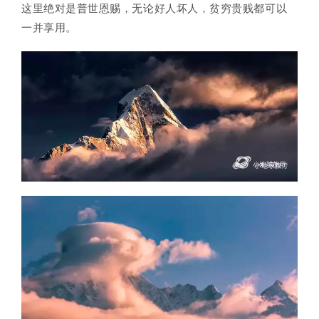
这里绝对是普世恩赐，无论好人坏人，贫穷贵贱都可以
一并享用。