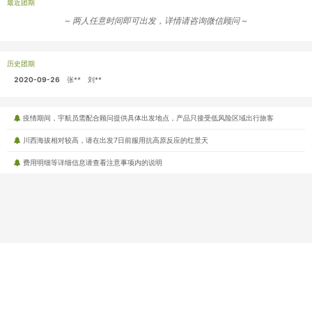
最近团期
~ 两人任意时间即可出发，详情请咨询微信顾问 ~
历史团期
2020-09-26
张**
刘**
疫情期间，宇航员需配合顾问提供具体出发地点，产品只接受低风险区域出行旅客
川西海拔相对较高，请在出发7日前服用抗高原反应的红景天
费用明细等详细信息请查看注意事项内的说明