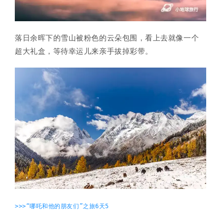
落日余晖下的雪山被粉色的云朵包围，看上去就像一个
超大礼盒，等待幸运儿来亲手拔掉彩带。
>>>“哪吒和他的朋友们”之旅6天5