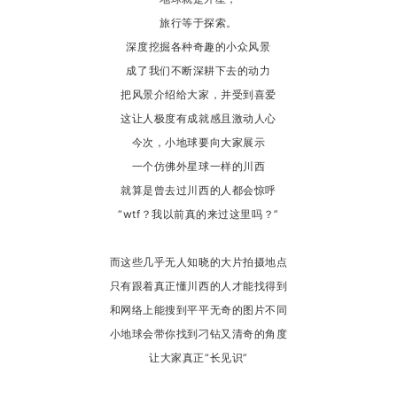
旅行等于探索。
深度挖掘各种奇趣的小众风景
成了我们不断深耕下去的动力
把风景介绍给大家，并受到喜爱
这让人极度有成就感且激动人心
今次，小地球要向大家
展示
一个仿佛外星球一样的川西
就算是曾去过川西的人都会惊呼
“wtf？我以前真的来过这里吗？”
而这些几乎无人知晓的大片拍摄地点
只有跟着真正懂川西的人才能找得到
和网络上能搜到平平无奇的图片不同
小地球会带你找到刁钻又清奇的角度
让大家真正“长见识”