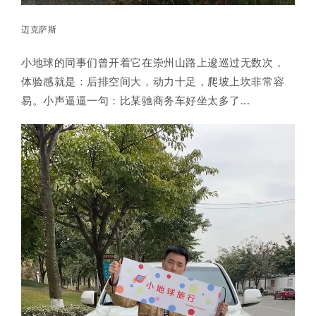
迈克萨斯
小地球的同事们曾开着它在崇州山路上逡巡过无数次，
体验感就是：后排空间大，动力十足，爬坡上坎非常容
易。小声逼逼一句：比某驰商务车好坐太多了...