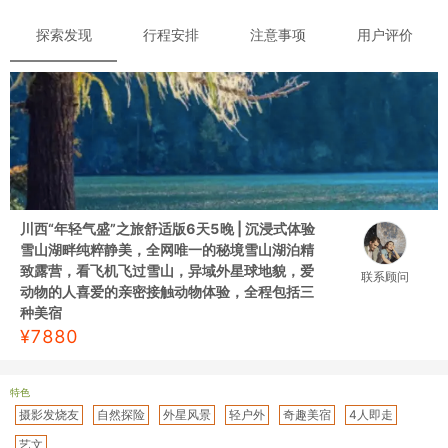
探索发现
行程安排
注意事项
用户评价
川西“年轻气盛”之旅舒适版6天5晚 | 沉浸式体验
雪山湖畔纯粹静美，全网唯一的秘境雪山湖泊精
致露营，看飞机飞过雪山，异域外星球地貌，爱
联系顾问
动物的人喜爱的亲密接触动物体验，全程包括三
种美宿
¥
7880
特色
摄影发烧友
自然探险
外星风景
轻户外
奇趣美宿
4人即走
艺文