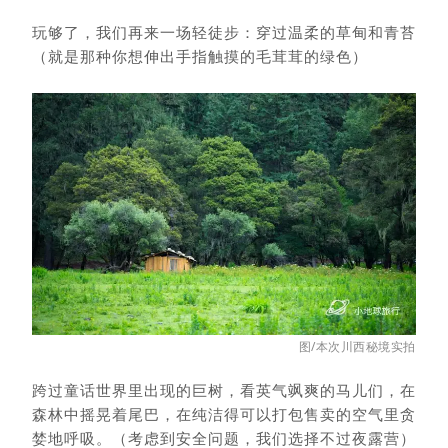
玩够了，我们再来一场轻徒步：穿过温柔的草甸和青苔
（就是那种你想伸出手指触摸的毛茸茸的绿色）
图/本次川西秘境实拍
跨过童话世界里出现的巨树，看英气飒爽的马儿们，在
森林中摇晃着尾巴，在纯洁得可以打包售卖的空气里贪
婪地呼吸。（
考虑到安全问题，我们选择不过夜露营）