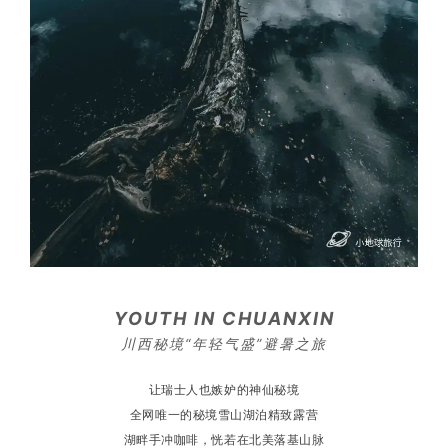
YOUTH IN CHUANXIN
川西秘境“年轻气盛”避暑之旅
让瑞士人也嫉妒的神仙秘境
全网唯一的秘境雪山湖泊精致露营
湖畔手冲咖啡，恍若在北美落基山脉