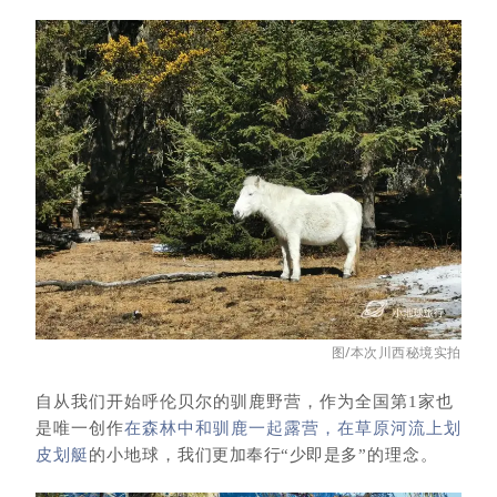
图/本次川西秘境实拍
自从我们开始呼伦贝尔的驯鹿野营，
作为全国第1家也
是唯一创作
在森林中和驯鹿一起露营，在草原河流上划
皮划艇
的小地球，
我们更加奉行“少即是多
”的理念。