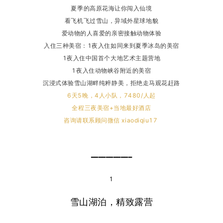
夏季的高原花海让你闯入仙境
看飞机飞过雪山，异域
外星球地貌
爱动物的人喜爱的亲密接触动物体验
入住三种美宿：1夜入住如同来到夏季冰岛的美宿
1夜入住中国首个大地艺术主题营地
1夜入住动物峡谷附近的美宿
沉浸式体验雪山湖畔纯粹静美，拒绝走马观花赶路
6天5晚，4人小队，7480/人起
全程三夜美宿+当地最好酒店
咨询请联系顾问微信 xiaodiqiu17
━━━━━━━━━━━
1
雪山湖泊，精致露营