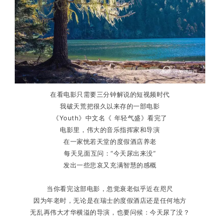
在看电影只需要三分钟解说的短视频时代
我破天荒把很久以来存的一部电影
《Youth》中文名《 年轻气盛》看完了
电影里，伟大的音乐指挥家和导演
在一家恍若天堂的度假酒店养老
每天见面互问：“今天尿出来没”
发出一些悲哀又充满智慧的感概
当你看完这部电影，忽觉衰老似乎近在咫尺
因为年老时，无论是在瑞士的度假酒店还是任何地方
无乱再伟大才华横溢的导演，也要问候：今天尿了没？